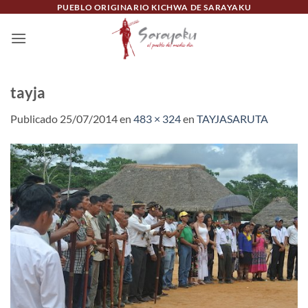
Saltar
PUEBLO ORIGINARIO KICHWA DE SARAYAKU
al
contenido
tayja
Publicado
25/07/2014
en
483 × 324
en
TAYJASARUTA