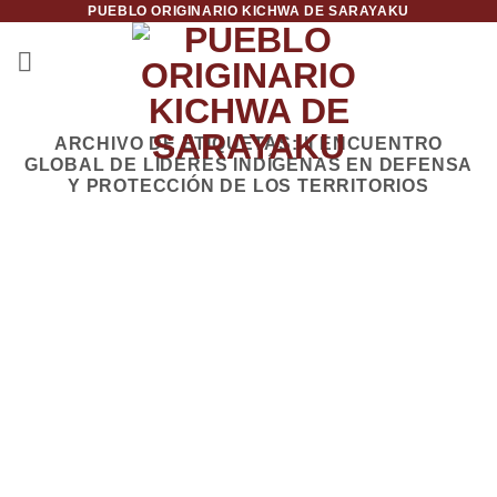
PUEBLO ORIGINARIO KICHWA DE SARAYAKU
Saltar
al
contenido
ARCHIVO DE ETIQUETAS:
II ENCUENTRO
GLOBAL DE LIDERES INDÍGENAS EN DEFENSA
Y PROTECCIÓN DE LOS TERRITORIOS