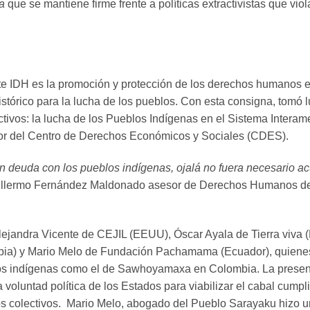
a
que se mantiene firme frente a políticas extractivistas que vio
rte IDH es la promoción y protección de los derechos humanos en
stórico para la lucha de los pueblos. Con esta consigna, tomó l
tivos: la lucha de los Pueblos Indígenas en el Sistema Interam
ador del Centro de Derechos Económicos y Sociales (CDES).
 deuda con los pueblos indígenas, ojalá no fuera necesario acu
uillermo Fernández Maldonado asesor de Derechos Humanos de
lejandra Vicente de CEJIL (EEUU), Óscar Ayala de Tierra viva
bia) y Mario Melo de Fundación Pachamama (Ecuador), quienes
os indígenas como el de Sawhoyamaxa en Colombia. La presen
a voluntad política de los Estados para viabilizar el cabal cump
hos colectivos. Mario Melo, abogado del Pueblo Sarayaku hizo u