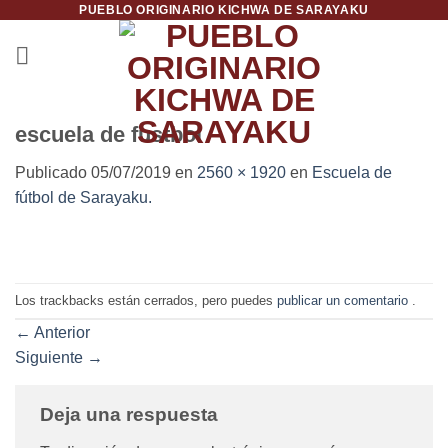
PUEBLO ORIGINARIO KICHWA DE SARAYAKU
Saltar
al
contenido
escuela de fustbol
Publicado
05/07/2019
en
2560 × 1920
en
Escuela de
fútbol de Sarayaku.
Los trackbacks están cerrados, pero puedes
publicar un comentario
.
←
Anterior
Siguiente
→
Deja una respuesta