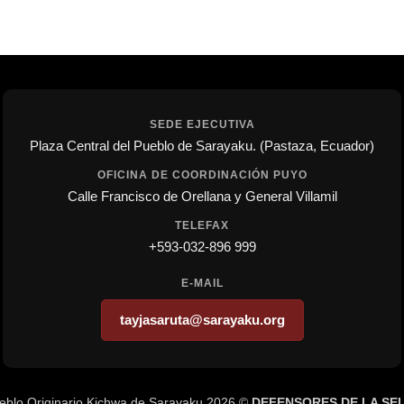
SEDE EJECUTIVA
Plaza Central del Pueblo de Sarayaku. (Pastaza, Ecuador)
OFICINA DE COORDINACIÓN PUYO
Calle Francisco de Orellana y General Villamil
TELEFAX
+593-032-896 999
E-MAIL
tayjasaruta@sarayaku.org
eblo Originario Kichwa de Sarayaku 2026 ©
DEFENSORES DE LA SE