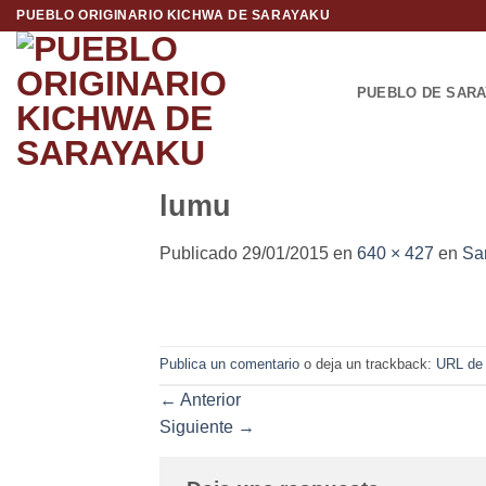
Saltar
PUEBLO ORIGINARIO KICHWA DE SARAYAKU
al
contenido
PUEBLO DE SAR
lumu
Publicado
29/01/2015
en
640 × 427
en
Sar
Publica un comentario
o deja un trackback:
URL de
←
Anterior
Siguiente
→