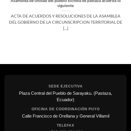
Asamblea de unidad del pueblo kichwa de pastaza acuerda lo
siguiente
ACTA DE ACUERDOS Y RESOLUCIONES DE LA ASAMBLEA
DEL GOBIERNO DE LA CIRCUNSCRIPCION TERRITORIAL DE
[...]
SEDE EJECUTIVA
Plaza Central del Pueblo de Sarayaku. (Pastaza,
Ecuador)
OFICINA DE COORDINACIÓN PUYO
Calle Francisco de Orellana y General Villamil
TELEFAX