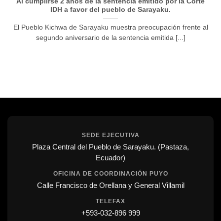
Al cumplirse 2 años de la sentencia emitido por la Corte
IDH a favor del pueblo de Sarayaku.
El Pueblo Kichwa de Sarayaku muestra preocupación frente al
segundo aniversario de la sentencia emitida [...]
SEDE EJECUTIVA
Plaza Central del Pueblo de Sarayaku. (Pastaza,
Ecuador)
OFICINA DE COORDINACIÓN PUYO
Calle Francisco de Orellana y General Villamil
TELEFAX
+593-032-896 999