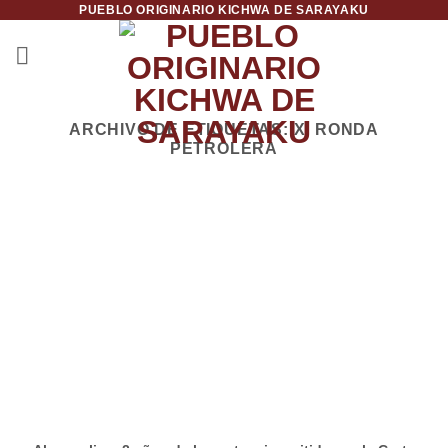
PUEBLO ORIGINARIO KICHWA DE SARAYAKU
Saltar
al
contenido
ARCHIVO DE ETIQUETAS:
XI RONDA
PETROLERA