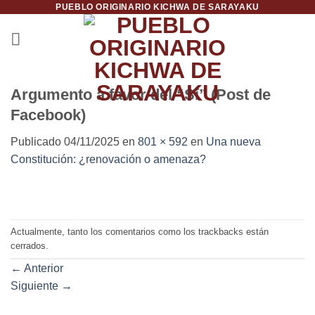
PUEBLO ORIGINARIO KICHWA DE SARAYAKU
Saltar
al
contenido
Argumento a favor del “Sí” (Post de
Facebook)
Publicado
04/11/2025
en
801 × 592
en
Una nueva
Constitución: ¿renovación o amenaza?
Actualmente, tanto los comentarios como los trackbacks están
cerrados.
←
Anterior
Siguiente
→