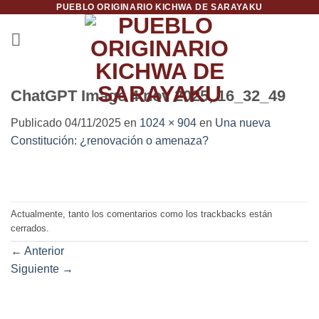
PUEBLO ORIGINARIO KICHWA DE SARAYAKU
Saltar
al
contenido
ChatGPT Image 4 nov 2025, 16_32_49
Publicado
04/11/2025
en
1024 × 904
en
Una nueva
Constitución: ¿renovación o amenaza?
Actualmente, tanto los comentarios como los trackbacks están
cerrados.
←
Anterior
Siguiente
→