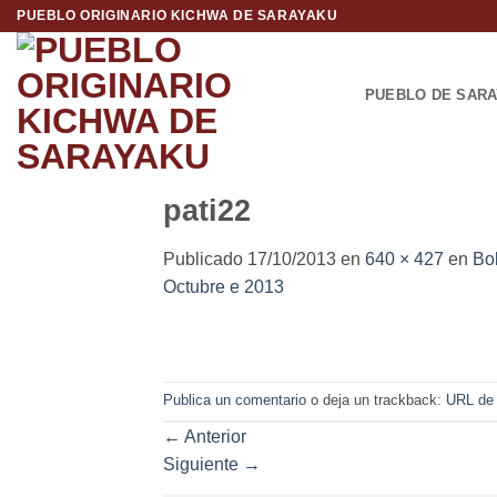
Saltar
PUEBLO ORIGINARIO KICHWA DE SARAYAKU
al
contenido
PUEBLO DE SAR
pati22
Publicado
17/10/2013
en
640 × 427
en
Bo
Octubre e 2013
Publica un comentario
o deja un trackback:
URL de
←
Anterior
Siguiente
→