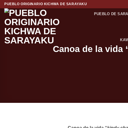
Saltar
PUEBLO ORIGINARIO KICHWA DE SARAYAKU
al
PUEBLO DE SAR
contenido
KAW
Canoa de la vida 
Canoa de la vida “
kindy cha