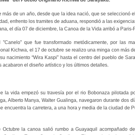
más de un año, desde que la idea nació, que se seleccionó el 
udad, enfrento los tramites de aduana, respondió a las exigencia
iana, el día 07 de diciembre, la Canoa de la Vida arribó a Paris-
l ”Canelo” que fue transformado metódicamente, por las m
ional Kichwa, el 17 de octubre se realizo una minga con más de
su nacimiento “Wira Kaspi” hasta el centro del pueblo de Sar
 acabaron el diseño artístico y los últimos detalles.
 la vida empezó su travesía por el rio Bobonaza pilotada po
nga, Alberto Manya, Walter Gualinga, navegaron durante dos dí
 encuentra la carretera, a una hora y media de la ciudad de Pu
Octubre la canoa salió rumbo a Guayaquil acompañado de 