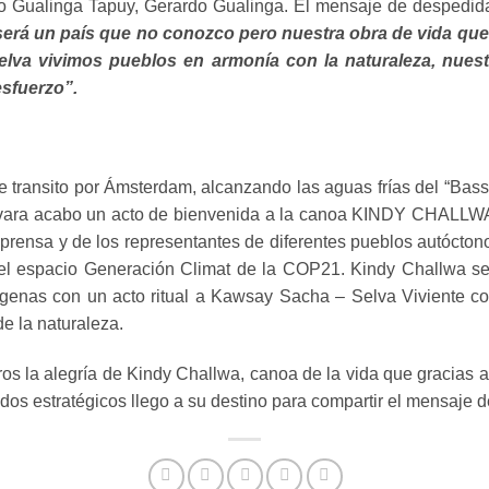
 Gualinga Tapuy, Gerardo Gualinga. El mensaje de despedid
l será un país que no conozco pero nuestra obra de vida q
elva vivimos pueblos en armonía con la naturaleza, nuest
esfuerzo”.
transito por Ámsterdam, alcanzando las aguas frías del “Bassin
evara acabo un acto de bienvenida a la canoa KINDY CHALLWA (
prensa y de los representantes de diferentes pueblos autócton
 el espacio Generación Climat de la COP21. Kindy Challwa ser
ígenas con un acto ritual a Kawsay Sacha – Selva Viviente c
de la naturaleza.
os la alegría de Kindy Challwa, canoa de la vida que gracias 
iados estratégicos llego a su destino para compartir el mensaje 