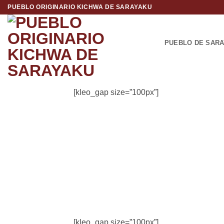
Saltar
PUEBLO ORIGINARIO KICHWA DE SARAYAKU
al
contenido
PUEBLO DE SAR
[kleo_gap size=”100px”]
Kin
Cano
[kleo_gap size=”100px”]