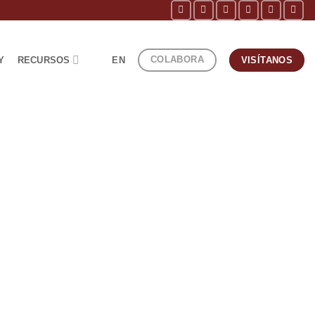
COLABORA
Y
RECURSOS
EN
VISÍTANOS
anua
librí