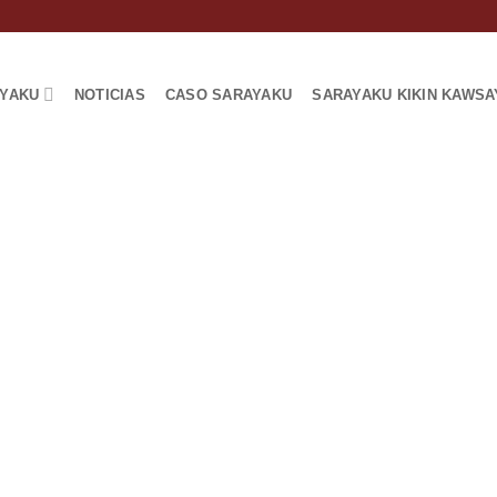
AYAKU
NOTICIAS
CASO SARAYAKU
SARAYAKU KIKIN KAWSA
di Challwa K
a del pez Co