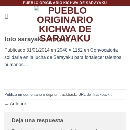
PUEBLO ORIGINARIO KICHWA DE SARAYAKU
Saltar
al
contenido
foto sarayaku articulo
Publicado
31/01/2014
en
2048 × 1152
en
Convocatoria
solidaria en la lucha de Sarayaku para fortalecer talentos
humanos….
Publica un comentario
o deja un trackback:
URL de Trackback
.
←
Anterior
Deja una respuesta