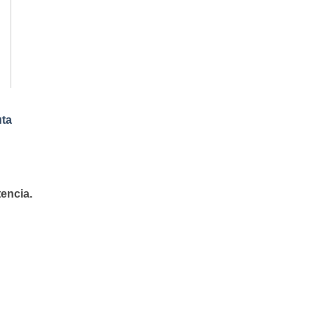
uta
encia.