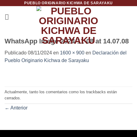
PUEBLO ORIGINARIO KICHWA DE SARAYAKU
Saltar
al
contenido
WhatsApp Image 2024-11-08 at 14.07.08
Publicado
08/11/2024
en
1600 × 900
en
Declaración del
Pueblo Originario Kichwa de Sarayaku
Actualmente, tanto los comentarios como los trackbacks están
cerrados.
←
Anterior