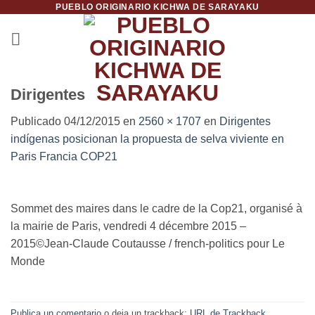
PUEBLO ORIGINARIO KICHWA DE SARAYAKU
Saltar
al
contenido
Dirigentes
Publicado
04/12/2015
en
2560 × 1707
en
Dirigentes
indígenas posicionan la propuesta de selva viviente en
Paris Francia COP21
Sommet des maires dans le cadre de la Cop21, organisé à
la mairie de Paris, vendredi 4 décembre 2015 –
2015©Jean-Claude Coutausse / french-politics pour Le
Monde
Publica un comentario
o deja un trackback:
URL de Trackback
.