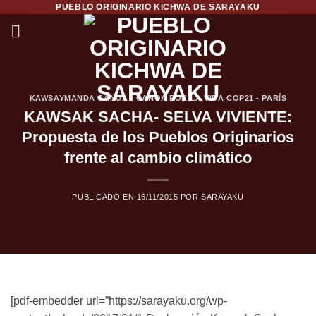
PUEBLO ORIGINARIO KICHWA DE SARAYAKU
Saltar
al
contenido
KAWSAYMANDA CANUA - CANOA POR LA VIDA COP21 - PARÍS
KAWSAK SACHA- SELVA VIVIENTE:
Propuesta de los Pueblos Originarios
frente al cambio climático
PUBLICADO EN
16/11/2015
POR
SARAYAKU
[pdf-embedder url=”https://sarayaku.org/wp-