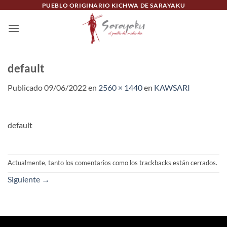
Saltar
PUEBLO ORIGINARIO KICHWA DE SARAYAKU
al
contenido
default
Publicado
09/06/2022
en
2560 × 1440
en
KAWSARI
default
Actualmente, tanto los comentarios como los trackbacks están cerrados.
Siguiente
→