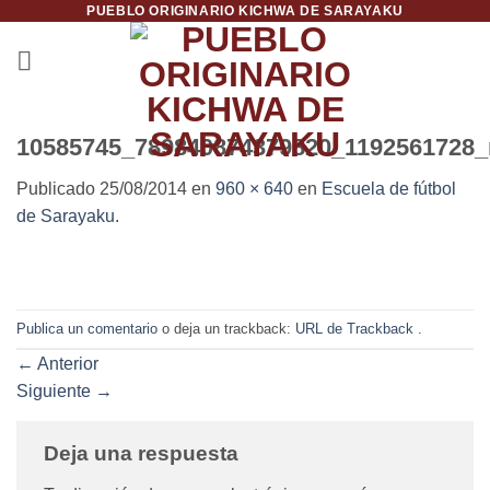
PUEBLO ORIGINARIO KICHWA DE SARAYAKU
Saltar
al
contenido
10585745_789840874379820_1192561728_
Publicado
25/08/2014
en
960 × 640
en
Escuela de fútbol
de Sarayaku.
Publica un comentario
o deja un trackback:
URL de Trackback
.
←
Anterior
Siguiente
→
Deja una respuesta