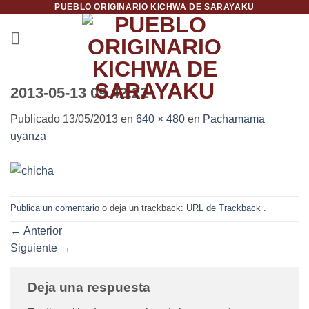
PUEBLO ORIGINARIO KICHWA DE SARAYAKU
Saltar
al
contenido
2013-05-13 09.42.22
Publicado
13/05/2013
en
640 × 480
en
Pachamama
uyanza
Publica un comentario
o deja un trackback:
URL de Trackback
.
←
Anterior
Siguiente
→
Deja una respuesta