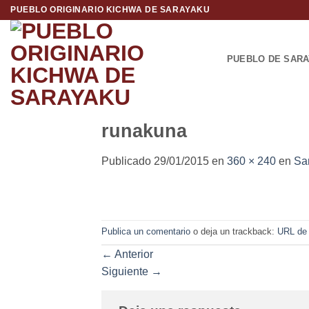
Saltar
PUEBLO ORIGINARIO KICHWA DE SARAYAKU
al
contenido
PUEBLO DE SAR
runakuna
Publicado
29/01/2015
en
360 × 240
en
Sar
Publica un comentario
o deja un trackback:
URL de
←
Anterior
Siguiente
→