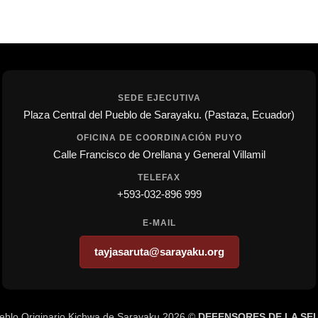
SEDE EJECUTIVA
Plaza Central del Pueblo de Sarayaku. (Pastaza, Ecuador)
OFICINA DE COORDINACIÓN PUYO
Calle Francisco de Orellana y General Villamil
TELEFAX
+593-032-896 999
E-MAIL
tayjasaruta@sarayaku.org
eblo Originario Kichwa de Sarayaku 2026 ©
DEFENSORES DE LA SE