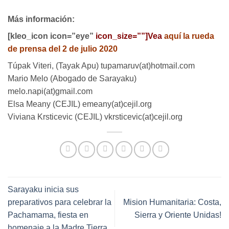
Más información:
[kleo_icon icon=”eye”
icon_size=””]
Vea
aquí la rueda
de prensa del 2 de julio 2020
Túpak Viteri, (Tayak Apu) tupamaruv(at)hotmail.com
Mario Melo (Abogado de Sarayaku)
melo.napi(at)gmail.com
Elsa Meany (CEJIL) emeany(at)cejil.org
Viviana Krsticevic (CEJIL) vkrsticevic(at)cejil.org
Sarayaku inicia sus
preparativos para celebrar la
Mision Humanitaria: Costa,
Pachamama, fiesta en
Sierra y Oriente Unidas!
homenaje a la Madre Tierra.