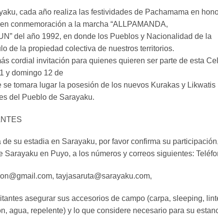
yaku, cada año realiza las festividades de Pachamama en hono
nte en conmemoración a la marcha “ALLPAMANDA,
el año 1992, en donde los Pueblos y Nacionalidad de la
 de la propiedad colectiva de nuestros territorios.
más cordial invitación para quienes quieren ser parte de esta 
11 y domingo 12 de
 se tomara lugar la posesión de los nuevos Kurakas y Likwatis
les del Pueblo de Sarayaku.
ANTES
de su estadia en Sarayaku, por favor confirma su participación
de Sarayaku en Puyo, a los números y correos siguientes: Teléf
ion@gmail.com, tayjasaruta@sarayaku.com,
antes asegurar sus accesorios de campo (carpa, sleeping, lint
, agua, repelente) y lo que considere necesario para su estanc