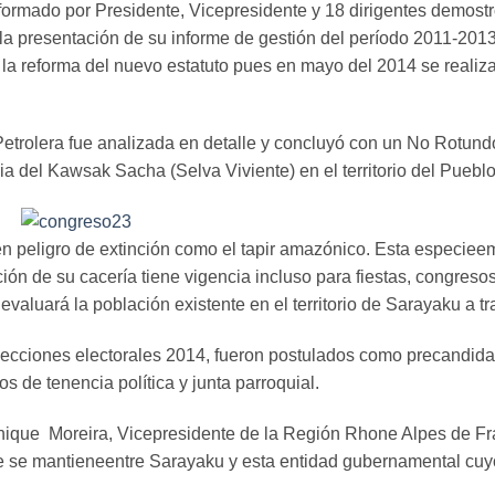
formado por Presidente, Vicepresidente y 18 dirigentes demostr
la presentación de su informe de gestión del período 2011-201
la reforma del nuevo estatuto pues en mayo del 2014 se realiz
etrolera fue analizada en detalle y concluyó con un No Rotundo 
ria del Kawsak Sacha (Selva Viviente) en el territorio del Pueb
en peligro de extinción como el tapir amazónico. Esta especie
ción de su cacería tiene vigencia incluso para fiestas, congres
e evaluará la población existente en el territorio de Sarayaku a 
elecciones electorales 2014, fueron postulados como precandida
os de tenencia política y junta parroquial.
nique
Moreira, Vicepresidente de la Región Rhone Alpes de Fra
e se mantieneentre Sarayaku y esta entidad gubernamental cuy