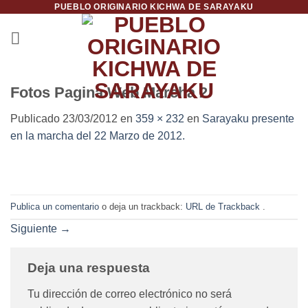
PUEBLO ORIGINARIO KICHWA DE SARAYAKU
Saltar
al
contenido
Fotos Pagina Web Marcha 2
Publicado
23/03/2012
en
359 × 232
en
Sarayaku presente
en la marcha del 22 Marzo de 2012.
Publica un comentario
o deja un trackback:
URL de Trackback
.
Siguiente
→
Deja una respuesta
Tu dirección de correo electrónico no será