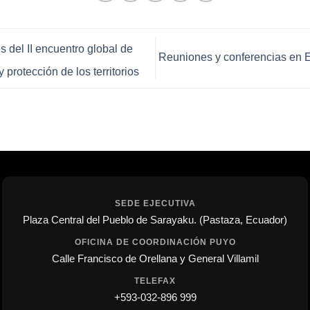
s del II encuentro global de
Reuniones y conferencias en
 protección de los territorios
SEDE EJECUTIVA
Plaza Central del Pueblo de Sarayaku. (Pastaza, Ecuador)
OFICINA DE COORDINACIÓN PUYO
Calle Francisco de Orellana y General Villamil
TELEFAX
+593-032-896 999