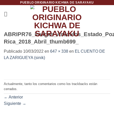
PUEBLO ORIGINARIO KICHWA DE SARAYAKU
Saltar
al
contenido
ABRIPR76_images_Articulos_Estado_Poz
Rica_2018_Abril_thumb699_
Publicado
10/03/2022
en
647 × 338
en
EL CUENTO DE
LA ZARIGUEYA (sinik)
Actualmente, tanto los comentarios como los trackbacks están
cerrados.
←
Anterior
Siguiente
→