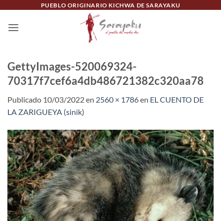
Saltar
PUEBLO ORIGINARIO KICHWA DE SARAYAKU
al
contenido
GettyImages-520069324-
70317f7cef6a4db486721382c320aa78
Publicado
10/03/2022
en
2560 × 1786
en
EL CUENTO DE
LA ZARIGUEYA (sinik)