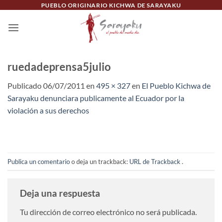
Saltar
PUEBLO ORIGINARIO KICHWA DE SARAYAKU
al
contenido
ruedadeprensa5julio
Publicado
06/07/2011
en
495 × 327
en
El Pueblo Kichwa de
Sarayaku denunciara publicamente al Ecuador por la
violación a sus derechos
Publica un comentario
o deja un trackback:
URL de Trackback
.
Deja una respuesta
Tu dirección de correo electrónico no será publicada.