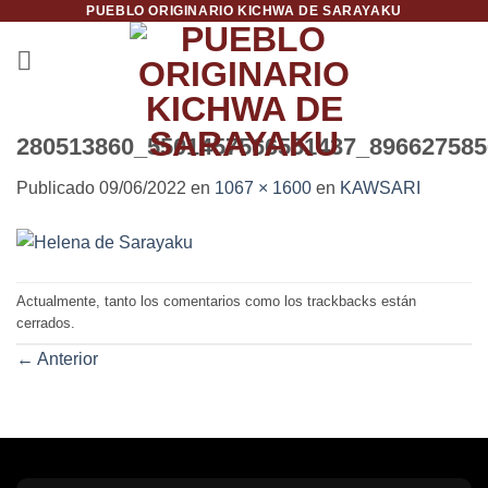
PUEBLO ORIGINARIO KICHWA DE SARAYAKU
Saltar
al
contenido
280513860_5501457566551437_896627585
Publicado
09/06/2022
en
1067 × 1600
en
KAWSARI
Actualmente, tanto los comentarios como los trackbacks están
cerrados.
←
Anterior