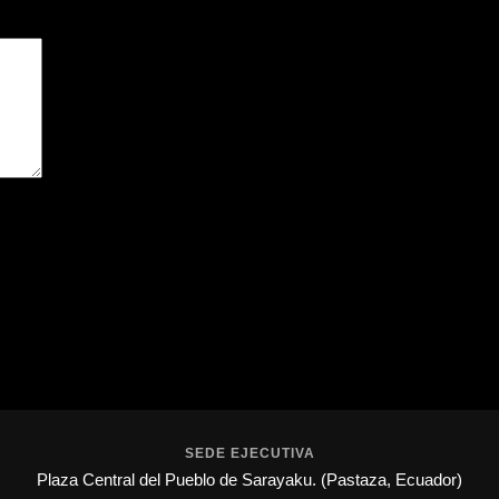
pos obligatorios están marcados con
*
gador para la próxima vez que comente.
SEDE EJECUTIVA
Plaza Central del Pueblo de Sarayaku. (Pastaza, Ecuador)