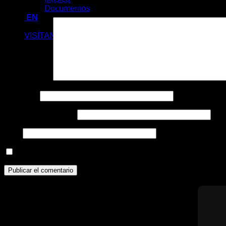
Tu dirección de correo electrónico no será publicada.
Los cam
Documentos
EN
COLABORA
VISÍTANOS
Comentario
*
Nombre
*
Correo electrónico
*
Web
Guarda mi nombre, correo electrónico y web en este nave