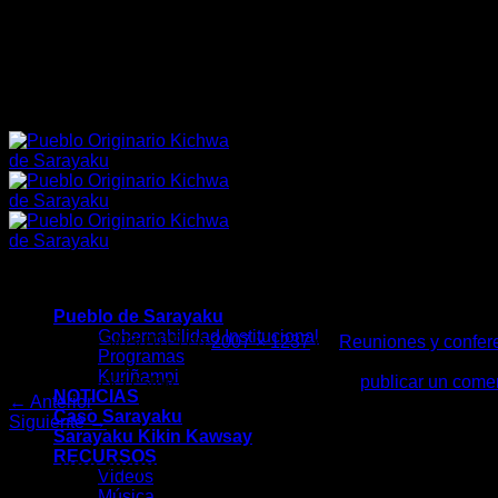
Saltar
PUEBLO ORIGINARIO KICHWA DE SARAYAKU
al
contenido
PUEBLO ORIGINARIO KICHWA DE SARAYAKU
EU1
Pueblo de Sarayaku
Gobernabilidad Institucional
Publicado
15/03/2019
en
2007 × 1237
en
Reuniones y confer
Programas
Kuriñampi
Los trackbacks están cerrados, pero puedes
publicar un come
NOTICIAS
←
Anterior
Caso Sarayaku
Siguiente
→
Sarayaku Kikin Kawsay
RECURSOS
Deja una respuesta
Videos
Música