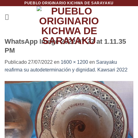
PUEBLO ORIGINARIO KICHWA DE SARAYAKU
Saltar
al
contenido
WhatsApp Image 2022-07-27 at 1.11.35
PM
Publicado
27/07/2022
en
1600 × 1200
en
Sarayaku
reafirma su autodeterminación y dignidad. Kawsari 2022