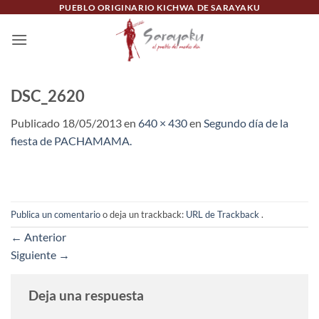
Saltar
PUEBLO ORIGINARIO KICHWA DE SARAYAKU
al
contenido
DSC_2620
Publicado
18/05/2013
en
640 × 430
en
Segundo día de la
fiesta de PACHAMAMA.
Publica un comentario
o deja un trackback:
URL de Trackback
.
←
Anterior
Siguiente
→
Deja una respuesta