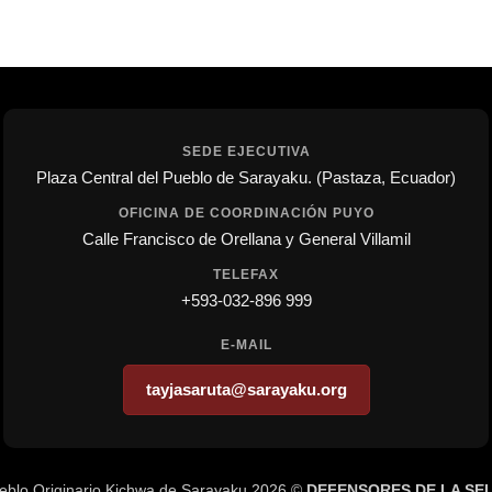
SEDE EJECUTIVA
Plaza Central del Pueblo de Sarayaku. (Pastaza, Ecuador)
OFICINA DE COORDINACIÓN PUYO
Calle Francisco de Orellana y General Villamil
TELEFAX
+593-032-896 999
E-MAIL
tayjasaruta@sarayaku.org
eblo Originario Kichwa de Sarayaku 2026 ©
DEFENSORES DE LA SE