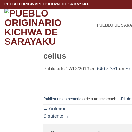
Saltar
PUEBLO ORIGINARIO KICHWA DE SARAYAKU
al
contenido
PUEBLO DE SAR
celius
Publicado
12/12/2013
en
640 × 351
en
Sob
Publica un comentario
o deja un trackback:
URL de
←
Anterior
Siguiente
→