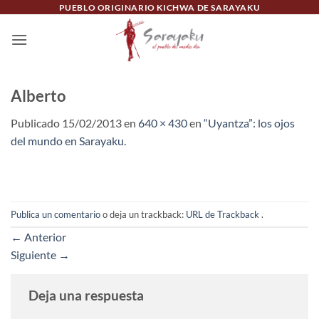
Saltar
PUEBLO ORIGINARIO KICHWA DE SARAYAKU
al
contenido
Alberto
Publicado
15/02/2013
en
640 × 430
en
“Uyantza”: los ojos
del mundo en Sarayaku.
Publica un comentario
o deja un trackback:
URL de Trackback
.
←
Anterior
Siguiente
→
Deja una respuesta