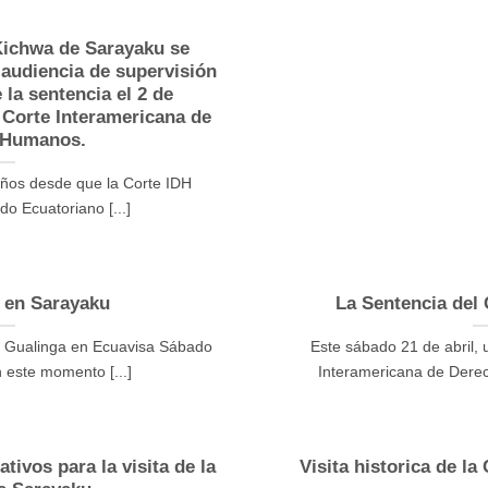
Kichwa de Sarayaku se
a audiencia de supervisión
la sentencia el 2 de
 Corte Interamericana de
 Humanos.
ños desde que la Corte IDH
do Ecuatoriano [...]
 en Sarayaku
La Sentencia del
é Gualinga en Ecuavisa Sábado
Este sábado 21 de abril, 
 este momento [...]
Interamericana de Derec
tivos para la visita de la
Visita historica de l